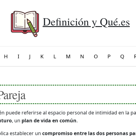
Definición y Qué.es
H
I
J
K
L
M
N
O
P
Q
Pareja
n puede referirse al espacio personal de intimidad en la pa
uturo
, un
plan de vida en común
.
lica establecer un
compromiso entre las dos personas pa