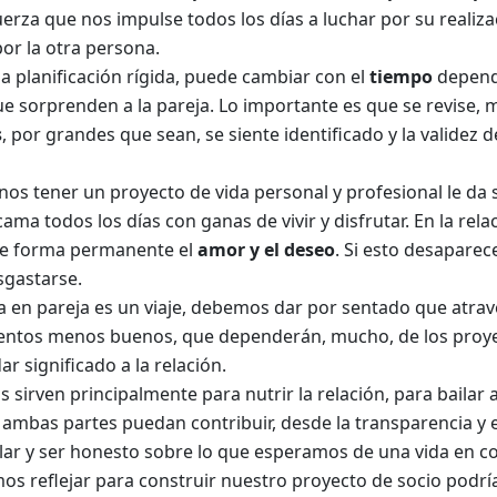
erza que nos impulse todos los días a luchar por su realiz
por la otra persona.
na planificación rígida, puede cambiar con el
tiempo
depend
que sorprenden a la pareja. Lo importante es que se revise
s
, por grandes que sean, se siente identificado y la validez
os tener un proyecto de vida personal y profesional le da s
cama todos los días con ganas de vivir y disfrutar. En la rela
de forma permanente el
amor y el deseo
. Si esto desaparece
sgastarse.
a en pareja es un viaje, debemos dar por sentado que atrav
os menos buenos, que dependerán, mucho, de los proyect
r significado a la relación.
 sirven principalmente para nutrir la relación, para bailar
ambas partes puedan contribuir, desde la transparencia y e
lar y ser honesto sobre lo que esperamos de una vida en co
os reflejar para construir nuestro proyecto de socio podría