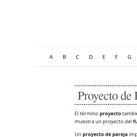
A
B
C
D
E
F
G
Proyecto de 
El término
proyecto
tambié
muestra un proyecto del
f
Un
proyecto de pareja
imp