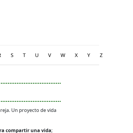
R
S
T
U
V
W
X
Y
Z
reja. Un proyecto de vida
ra compartir una vida
;